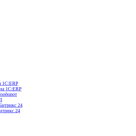
на 1С:ERP
 на 1С:ERP
тооборот
П
Битрикс 24
итрикс 24