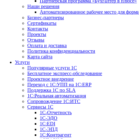
Партнерская программа «Бухгалтер в плюсе»
Наши решения
Автоматизированное рабочее место для форм
Бизнес-партнеры
Сертификаты
Контакты
Проекты
Отзывы
Оплата и доставка
Политика конфиденциальности
Карта сайта
Услуги
Популярные услуги 1С
Бесплатное экспресс-обследование
Проектное внедрение
Переход с 1С:УПП на 1C:ERP
Поддержка 1С по SLA
1С:Реальная автоматизация
Сопровождение 1С:ИТС
Сервисы 1С
1С-Отчетность
1С-ЭДО
1С:EDI
1С-ЭПД
1С:Контрагент