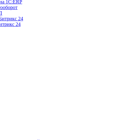
 на 1С:ERP
тооборот
П
Битрикс 24
итрикс 24