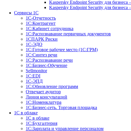
Kaspersky Endpoint Security для бизн
Kaspersky Endpoint Security для бизн
Сервисы 1С
1С-Отчетность
1С:Контрагент
1С:Кабинет сотрудника
1С:Распознавание первичных документов
1СПАРК Риски
1С-ЭДО
1С:Готовое рабочее место (1С:ГРМ)
1С:Синтез речи
1С:Распознавание речи
1С:Бизнес-Обучение
Sellmonitor
1С:EDI
1С-ЭПД
1С:Обновление программ
Отвечает аудитор
Линия консультаций
1С:Номенклатура
1С:Бизнес-сеть. Торговая площадка
1С в облаке
1С в облаке
1С:Бухгалтерия
1С:Зарплата и управление персоналом