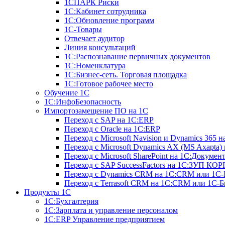
1СПАРК Риски
1С:Кабинет сотрудника
1С:Обновление программ
1С-Товары
Отвечает аудитор
Линия консультаций
1С:Распознавание первичных документов
1С:Номенклатура
1С:Бизнес-сеть. Торговая площадка
1С:Готовое рабочее место
Обучение 1С
1С:ИнфоБезопасность
Импортозамещение ПО на 1С
Переход с SAP на 1С:ERP
Переход с Оracle на 1С:ERP
Переход с Microsoft Navision и Dynamics 365 
Переход с Microsoft Dynamics AX (MS Axapta)
Переход с Microsoft SharePoint на 1С:Докумен
Переход с SAP SuccessFactors на 1С:ЗУП КОР
Переход с Dynamics CRM на 1С:CRM или 1С-
Переход с Terrasoft CRM на 1С:CRM или 1С-Б
Продукты 1С
1С:Бухгалтерия
1С:Зарплата и управление персоналом
1С:ERP Управление предприятием