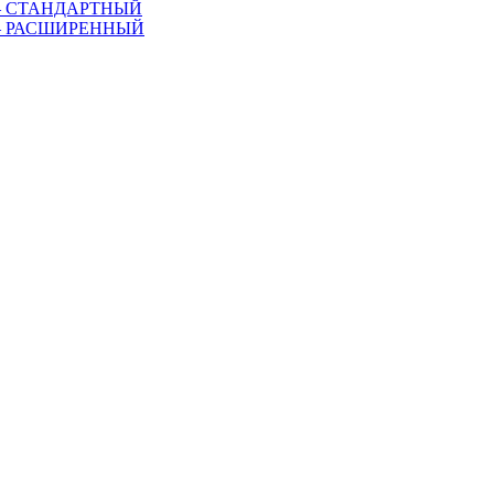
еса – СТАНДАРТНЫЙ
еса – РАСШИРЕННЫЙ