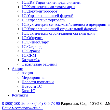
1С:ERP Управление предприятием
1С:Комплексная автоматизация
1С:Документооборот
1С:Управление нашей фирмой
1С:Управление торговлей
1С:Бухгалтерия сельскохозяйственного предприяти
1С:Управление нашей строительной фирмой
1С:Бухгалтерия строительной организации
1С:Общепит
1С:БизнеcСтарт
1С:Садовод
1С:Гаражи
1С:CRM
Битрикс24
Отраслевые решения
Акции
Акции
Мероприятия
Новости компании
Новости 1С
Блог 1С
Контакты
8 (800) 500-26-90
8 (495) 846-73-90
Рациональ-Софт
105318, г.М
Ваше местоположение...