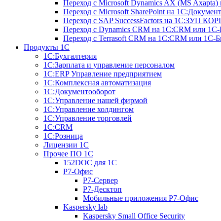
Переход с Microsoft Dynamics AX (MS Axapta)
Переход с Microsoft SharePoint на 1С:Докумен
Переход с SAP SuccessFactors на 1С:ЗУП КОР
Переход с Dynamics CRM на 1С:CRM или 1С-
Переход с Terrasoft CRM на 1С:CRM или 1С-Б
Продукты 1С
1С:Бухгалтерия
1С:Зарплата и управление персоналом
1С:ERP Управление предприятием
1С:Комплексная автоматизация
1С:Документооборот
1С:Управление нашей фирмой
1C:Управление холдингом
1С:Управление торговлей
1С:CRM
1С:Розница
Лицензии 1С
Прочее ПО 1С
152DOC для 1С
Р7-Офис
Р7-Сервер
Р7-Десктоп
Мобильные приложения Р7-Офис
Kaspersky lab
Kaspersky Small Office Security