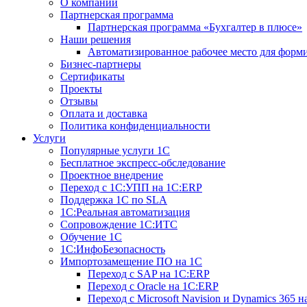
О компании
Партнерская программа
Партнерская программа «Бухгалтер в плюсе»
Наши решения
Автоматизированное рабочее место для форм
Бизнес-партнеры
Сертификаты
Проекты
Отзывы
Оплата и доставка
Политика конфиденциальности
Услуги
Популярные услуги 1С
Бесплатное экспресс-обследование
Проектное внедрение
Переход с 1С:УПП на 1C:ERP
Поддержка 1С по SLA
1С:Реальная автоматизация
Сопровождение 1С:ИТС
Обучение 1С
1С:ИнфоБезопасность
Импортозамещение ПО на 1С
Переход с SAP на 1С:ERP
Переход с Оracle на 1С:ERP
Переход с Microsoft Navision и Dynamics 365 