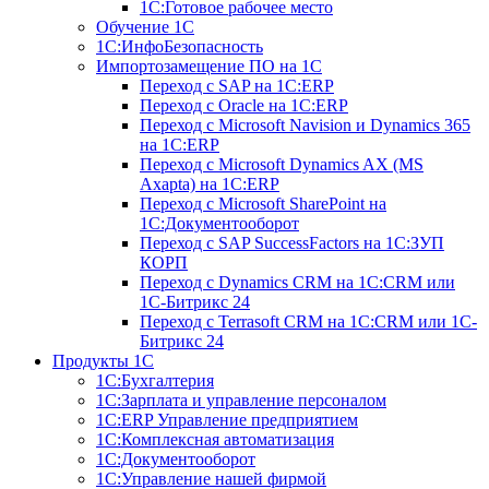
1С:Готовое рабочее место
Обучение 1С
1С:ИнфоБезопасность
Импортозамещение ПО на 1С
Переход с SAP на 1С:ERP
Переход с Оracle на 1С:ERP
Переход с Microsoft Navision и Dynamics 365
на 1С:ERP
Переход с Microsoft Dynamics AX (MS
Axapta) на 1С:ERP
Переход с Microsoft SharePoint на
1С:Документооборот
Переход с SAP SuccessFactors на 1С:ЗУП
КОРП
Переход с Dynamics CRM на 1С:CRM или
1С-Битрикс 24
Переход с Terrasoft CRM на 1С:CRM или 1С-
Битрикс 24
Продукты 1С
1С:Бухгалтерия
1С:Зарплата и управление персоналом
1С:ERP Управление предприятием
1С:Комплексная автоматизация
1С:Документооборот
1С:Управление нашей фирмой