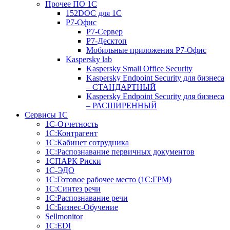
Прочее ПО 1С
152DOC для 1С
Р7-Офис
Р7-Сервер
Р7-Десктоп
Мобильные приложения Р7-Офис
Kaspersky lab
Kaspersky Small Office Security
Kaspersky Endpoint Security для бизнеса
– СТАНДАРТНЫЙ
Kaspersky Endpoint Security для бизнеса
– РАСШИРЕННЫЙ
Сервисы 1С
1С-Отчетность
1С:Контрагент
1С:Кабинет сотрудника
1С:Распознавание первичных документов
1СПАРК Риски
1С-ЭДО
1С:Готовое рабочее место (1С:ГРМ)
1С:Синтез речи
1С:Распознавание речи
1С:Бизнес-Обучение
Sellmonitor
1С:EDI