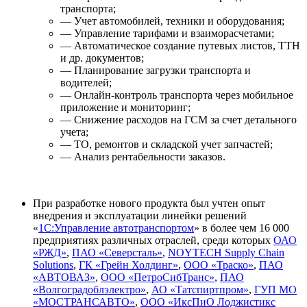
транспорта;
— Учет автомобилей, техники и оборудования;
— Управление тарифами и взаиморасчетами;
— Автоматическое создание путевых листов, ТТН
и др. документов;
— Планирование загрузки транспорта и
водителей;
— Онлайн-контроль транспорта через мобильное
приложение и мониторинг;
— Снижение расходов на ГСМ за счет детального
учета;
— ТО, ремонтов и складской учет запчастей;
— Анализ рентабельности заказов.
При разработке нового продукта был учтен опыт
внедрения и эксплуатации линейки решений
«
1С:Управление автотранспортом
» в более чем 16 000
предприятиях различных отраслей, среди которых
ОАО
«РЖД»
,
ПАО «Северсталь»
,
NOYTECH Supply Chain
Solutions
,
ГК «Грейн Холдинг»
,
ООО «Траско»
,
ПАО
«АВТОВАЗ»
,
ООО «ПетроСибТранс»
,
ПАО
«Волгоградоблэлектро»
,
АО «Татспиртпром»
,
ГУП МО
«МОСТРАНСАВТО»
,
ООО «ИксПиО Лоджистикс