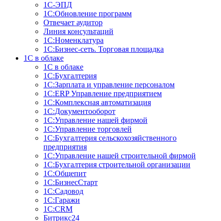
1С-ЭПД
1С:Обновление программ
Отвечает аудитор
Линия консультаций
1С:Номенклатура
1С:Бизнес-сеть. Торговая площадка
1С в облаке
1С в облаке
1С:Бухгалтерия
1С:Зарплата и управление персоналом
1С:ERP Управление предприятием
1С:Комплексная автоматизация
1С:Документооборот
1С:Управление нашей фирмой
1С:Управление торговлей
1С:Бухгалтерия сельскохозяйственного
предприятия
1С:Управление нашей строительной фирмой
1С:Бухгалтерия строительной организации
1С:Общепит
1С:БизнеcСтарт
1С:Садовод
1С:Гаражи
1С:CRM
Битрикс24