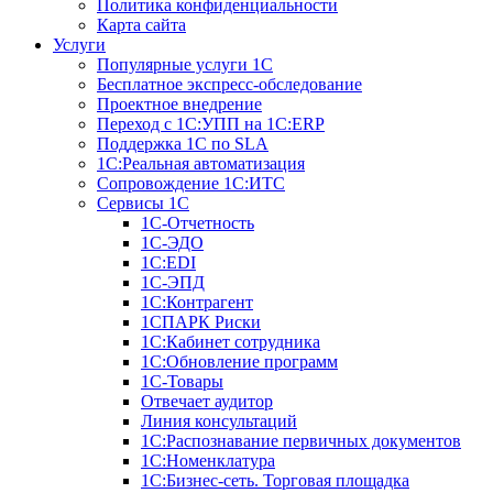
Политика конфиденциальности
Карта сайта
Услуги
Популярные услуги 1С
Бесплатное экспресс-обследование
Проектное внедрение
Переход с 1С:УПП на 1C:ERP
Поддержка 1С по SLA
1С:Реальная автоматизация
Сопровождение 1С:ИТС
Сервисы 1С
1С-Отчетность
1С-ЭДО
1С:EDI
1С-ЭПД
1С:Контрагент
1СПАРК Риски
1С:Кабинет сотрудника
1С:Обновление программ
1С-Товары
Отвечает аудитор
Линия консультаций
1С:Распознавание первичных документов
1С:Номенклатура
1С:Бизнес-сеть. Торговая площадка