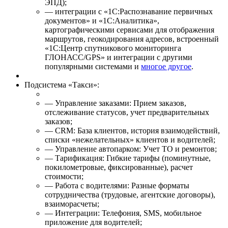
ЭПД);
— интеграции с «1С:Распознавание первичных
документов» и «1С:Аналитика»,
картографическими сервисами для отображения
маршрутов, геокодирования адресов, встроенный
«1С:Центр спутникового мониторинга
ГЛОНАСС/GPS» и интеграции с другими
популярными системами и
многое другое
.
Подсистема «Такси»:
— Управление заказами: Прием заказов,
отслеживание статусов, учет предварительных
заказов;
— CRM: База клиентов, история взаимодействий,
списки «нежелательных» клиентов и водителей;
— Управление автопарком: Учет ТО и ремонтов;
— Тарификация: Гибкие тарифы (поминутные,
покилометровые, фиксированные), расчет
стоимости;
— Работа с водителями: Разные форматы
сотрудничества (трудовые, агентские договоры),
взаиморасчеты;
— Интеграции: Телефония, SMS, мобильное
приложение для водителей;