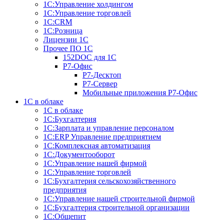
1C:Управление холдингом
1С:Управление торговлей
1С:CRM
1С:Розница
Лицензии 1С
Прочее ПО 1С
152DOC для 1С
Р7-Офис
Р7-Десктоп
Р7-Сервер
Мобильные приложения Р7-Офис
1С в облаке
1С в облаке
1С:Бухгалтерия
1С:Зарплата и управление персоналом
1С:ERP Управление предприятием
1С:Комплексная автоматизация
1С:Документооборот
1С:Управление нашей фирмой
1С:Управление торговлей
1С:Бухгалтерия сельскохозяйственного
предприятия
1С:Управление нашей строительной фирмой
1С:Бухгалтерия строительной организации
1С:Общепит