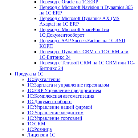
Переход с Оracle на 1С:ERP
Переход с Microsoft Navision и Dynamics 365
на 1С:ERP
Переход с Microsoft Dynamics AX (MS
Axapta) на 1С:ERP
Переход с Microsoft SharePoint на
1С:Документооборот
Переход с SAP SuccessFactors на 1С:ЗУП
КОРП
Переход с Dynamics CRM на 1С:CRM или
1С-Битрикс 24
Переход с Terrasoft CRM на 1С:CRM или 1С-
Битрикс 24
Продукты 1С
1С:Бухгалтерия
1С:Зарплата и управление персоналом
1С:ERP Управление предприятием
1С:Комплексная автоматизация
1С:Документооборот
1С:Управление нашей фирмой
1C:Управление холдингом
1С:Управление торговлей
1С:CRM
1С:Розница
Лицензии 1С