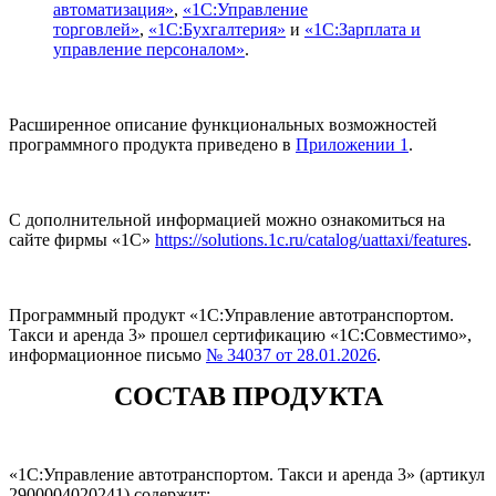
автоматизация»
,
«1C:Управление
торговлей»
,
«1С:Бухгалтерия»
и
«1С:Зарплата и
управление персоналом»
.
Расширенное описание функциональных возможностей
программного продукта приведено в
Приложении 1
.
С дополнительной информацией можно ознакомиться на
сайте фирмы «1С»
https://solutions.1c.ru/catalog/uattaxi/features
.
Программный продукт «1С:Управление автотранспортом.
Такси и аренда 3» прошел сертификацию «1С:Совместимо»,
информационное письмо
№ 34037 от 28.01.2026
.
СОСТАВ ПРОДУКТА
«1С:Управление автотранспортом. Такси и аренда 3» (артикул
2900004020241) содержит: