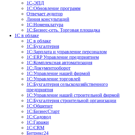
1С-ЭПД
1С:Обновление программ
Отвечает аудитор
Линия консультаций
1С:Номенклатура
1С:Бизнес-сеть. Торговая площадка
1С в облаке
1С в облаке
1С:Бухгалтерия
1С:Зарплата и управление персоналом
1С:ERP Управление предприятием
1С:Комплексная автоматизация
1С:Документооборот
1С:Управление нашей фирмой
1С:Управление торговлей
1С:Бухгалтерия сельскохозяйственного
предприятия
1С:Управление нашей строительной фирмой
1С:Бухгалтерия строительной организации
1С:Общепит
1С:БизнеcСтарт
1С:Садовод
1С:Гаражи
1С:CRM
Битрикс24