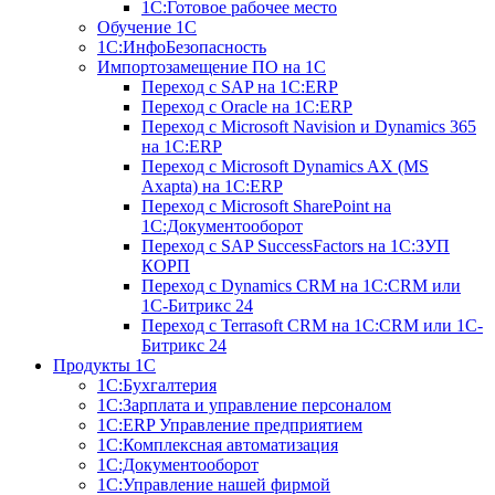
1С:Готовое рабочее место
Обучение 1С
1С:ИнфоБезопасность
Импортозамещение ПО на 1С
Переход с SAP на 1С:ERP
Переход с Оracle на 1С:ERP
Переход с Microsoft Navision и Dynamics 365
на 1С:ERP
Переход с Microsoft Dynamics AX (MS
Axapta) на 1С:ERP
Переход с Microsoft SharePoint на
1С:Документооборот
Переход с SAP SuccessFactors на 1С:ЗУП
КОРП
Переход с Dynamics CRM на 1С:CRM или
1С-Битрикс 24
Переход с Terrasoft CRM на 1С:CRM или 1С-
Битрикс 24
Продукты 1С
1С:Бухгалтерия
1С:Зарплата и управление персоналом
1С:ERP Управление предприятием
1С:Комплексная автоматизация
1С:Документооборот
1С:Управление нашей фирмой