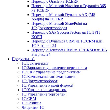
Переход с Оracle на 1С:ERP
Переход с Microsoft Navision и Dynamics 365
на 1С:ERP
Переход с Microsoft Dynamics AX (MS
Axapta) на 1С:ERP
Переход с Microsoft SharePoint на
1С:Документооборот
Переход с SAP SuccessFactors на 1С:ЗУП
КОРП
Переход с Dynamics CRM на 1С:CRM или
1С-Битрикс 24
Переход с Terrasoft CRM на 1С:CRM или 1С-
Битрикс 24
Продукты 1С
1С:Бухгалтерия
1С:Зарплата и управление персоналом
1С:ERP Управление предприятием
1С:Комплексная автоматизация
1С:Документооборот
1С:Управление нашей фирмой
1C:Управление холдингом
1С:Управление торговлей
1С:CRM
1С:Розница
Лицензии 1С