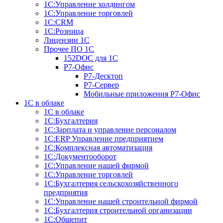
1C:Управление холдингом
1С:Управление торговлей
1С:CRM
1С:Розница
Лицензии 1С
Прочее ПО 1С
152DOC для 1С
Р7-Офис
Р7-Десктоп
Р7-Сервер
Мобильные приложения Р7-Офис
1С в облаке
1С в облаке
1С:Бухгалтерия
1С:Зарплата и управление персоналом
1С:ERP Управление предприятием
1С:Комплексная автоматизация
1С:Документооборот
1С:Управление нашей фирмой
1С:Управление торговлей
1С:Бухгалтерия сельскохозяйственного
предприятия
1С:Управление нашей строительной фирмой
1С:Бухгалтерия строительной организации
1С:Общепит