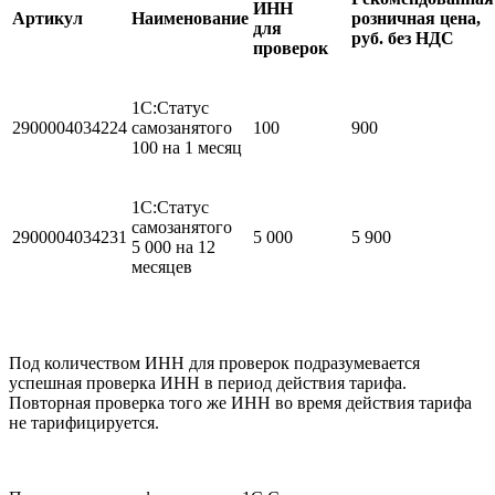
ИНН
Артикул
Наименование
розничная цена,
для
руб. без НДС
проверок
1С:Статус
2900004034224
самозанятого
100
900
100 на 1 месяц
1С:Статус
самозанятого
2900004034231
5 000
5 900
5 000 на 12
месяцев
Под количеством ИНН для проверок подразумевается
успешная проверка ИНН в период действия тарифа.
Повторная проверка того же ИНН во время действия тарифа
не тарифицируется.