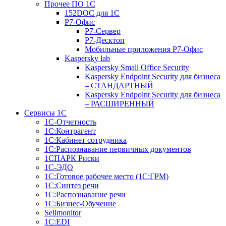
Прочее ПО 1С
152DOC для 1С
Р7-Офис
Р7-Сервер
Р7-Десктоп
Мобильные приложения Р7-Офис
Kaspersky lab
Kaspersky Small Office Security
Kaspersky Endpoint Security для бизнеса
– СТАНДАРТНЫЙ
Kaspersky Endpoint Security для бизнеса
– РАСШИРЕННЫЙ
Сервисы 1С
1С-Отчетность
1С:Контрагент
1С:Кабинет сотрудника
1С:Распознавание первичных документов
1СПАРК Риски
1С-ЭДО
1С:Готовое рабочее место (1С:ГРМ)
1С:Синтез речи
1С:Распознавание речи
1С:Бизнес-Обучение
Sellmonitor
1С:EDI