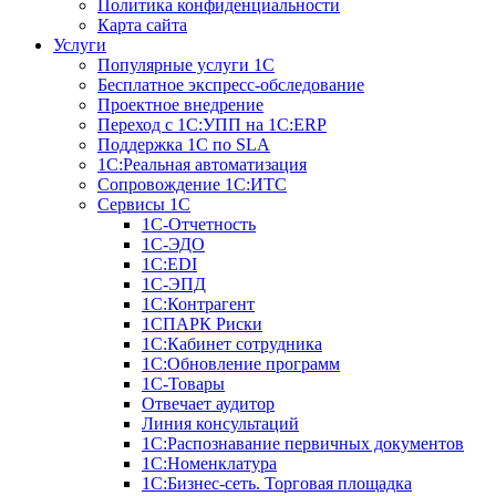
Политика конфиденциальности
Карта сайта
Услуги
Популярные услуги 1С
Бесплатное экспресс-обследование
Проектное внедрение
Переход с 1С:УПП на 1C:ERP
Поддержка 1С по SLA
1С:Реальная автоматизация
Сопровождение 1С:ИТС
Сервисы 1С
1С-Отчетность
1С-ЭДО
1С:EDI
1С-ЭПД
1С:Контрагент
1СПАРК Риски
1С:Кабинет сотрудника
1С:Обновление программ
1С-Товары
Отвечает аудитор
Линия консультаций
1С:Распознавание первичных документов
1С:Номенклатура
1С:Бизнес-сеть. Торговая площадка